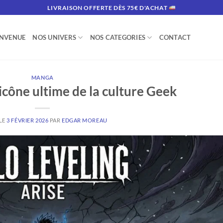
LIVRAISON OFFERTE DÈS 75€ D'ACHAT
ENVENUE
NOS UNIVERS
NOS CATEGORIES
CONTACT
MANGA
’icône ultime de la culture Geek
 LE
3 FÉVRIER 2026
PAR
EDGAR MOREAU