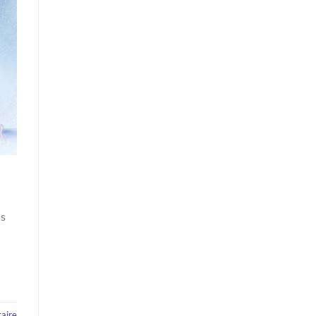
ds
aire