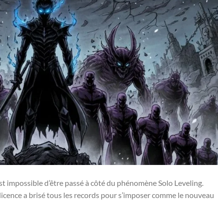
 est impossible d’être passé à côté du phénomène Solo Leveling.
icence a brisé tous les records pour s’imposer comme le nouveau