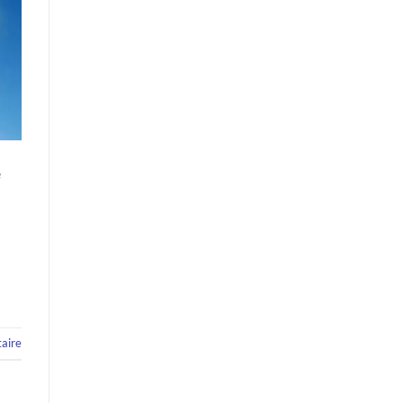
e
aire