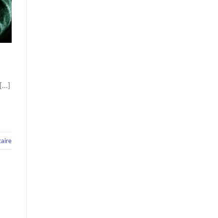
 […]
aire