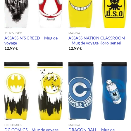
JEUX VIDÉO
MANGA
ASSASSIN’S CREED – Mug de
ASSASSINATION CLASSROOM
voyage
– Mug de voyage Koro-sensei
12,99
€
12,99
€
DC COMICS
MANGA
DC COMICS – Mug de voyage
DRAGON BALL – Mug de