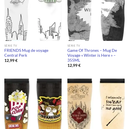
SÉRIE TV
SÉRIE TV
FRIENDS Mug de voyage
Game Of Thrones – Mug De
Central Perk
Voyage « Winter is Here » –
355ML
12,99
€
12,99
€