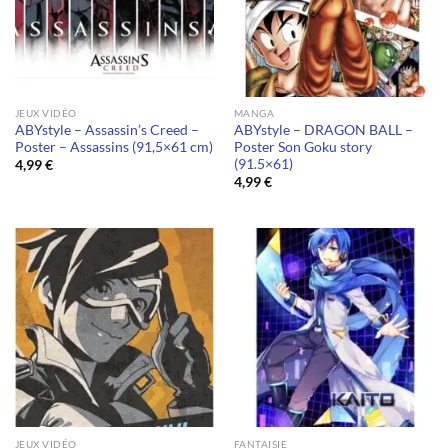
JEUX VIDÉO
MANGA
ABYstyle – Assassin’s Creed –
ABYstyle – DRAGON BALL –
Poster – Assassins (91,5×61 cm)
Poster Son Goku story
(91.5×61)
4,99
€
4,99
€
JEUX VIDÉO
FANTAISIE