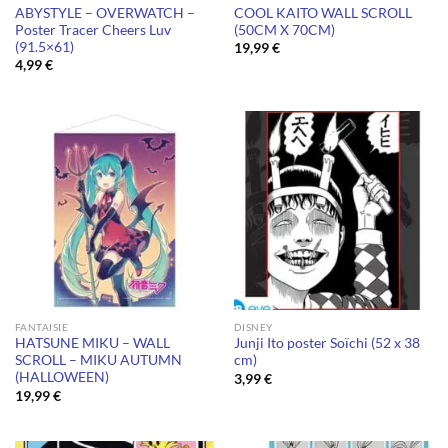
ABYSTYLE – OVERWATCH –
COOL KAITO WALL SCROLL
Poster Tracer Cheers Luv
(50CM X 70CM)
(91.5×61)
19,99
€
4,99
€
FANTAISIE
DISNEY
HATSUNE MIKU – WALL
Junji Ito poster Soïchi (52 x 38
SCROLL – MIKU AUTUMN
cm)
(HALLOWEEN)
3,99
€
19,99
€