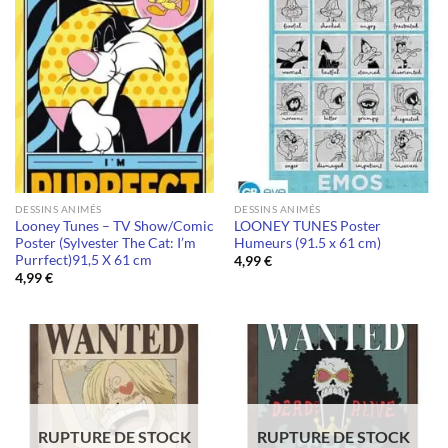
DESSINS ANIMÉS
DESSINS ANIMÉS
Looney Tunes – TV Show/Comic
LOONEY TUNES Poster
Poster (Sylvester The Cat: I’m
Humeurs (91.5 x 61 cm)
Purrfect)91,5 X 61 cm
4,99
€
4,99
€
RUPTURE DE STOCK
RUPTURE DE STOCK