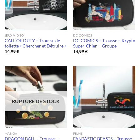
JEUX VIDÉO
DC COMICS
CALL OF DUTY – Trousse de
DC COMICS – Trousse – Krypto
toilette « Chercher et Détruire »
Super-Chien – Groupe
14,99
€
14,99
€
RUPTURE DE STOCK
MANGA
FILMS
DRAGON BALL – Trousse –
FANTASTIC BEASTS – Trousse