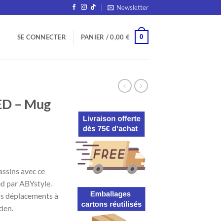
Newsletter
0
SE CONNECTER
PANIER /
0,00
€
ED – Mug
assins avec ce
d par ABYstyle.
os déplacements à
den.