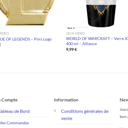
VIDÉO
JEUX VIDÉO
WORLD OF WARCRAFT – Verre X
UE OF LEGENDS – Pin’s Logo
400 ml – Alliance
€
9,99
€
 Compte
Information
New
I
nscr
Tableau de Bord
Conditions générales de
bon 
vente
Mes Commandes