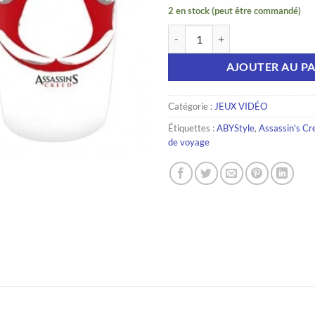
2 en stock (peut être commandé)
quantité de ASSASSIN'S CREED -
AJOUTER AU PA
Catégorie :
JEUX VIDÉO
Étiquettes :
ABYStyle
,
Assassin's Cr
de voyage