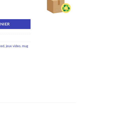
 Mug de voyage
NIER
eed
,
jeux video
,
mug