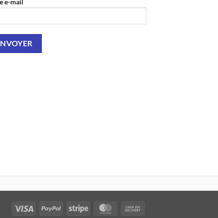
e e-mail
Visa
PayPal
Stripe
MasterCard
Cash