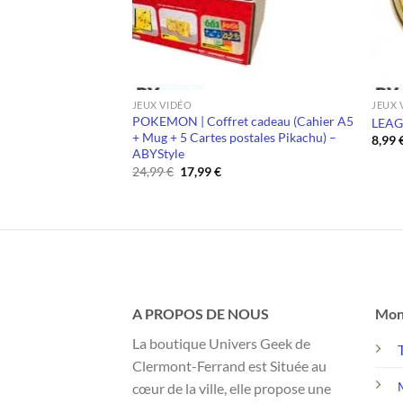
JEUX VIDÉO
JEUX 
POKEMON | Coffret cadeau (Cahier A5
ck de Badges
LEAG
+ Mug + 5 Cartes postales Pikachu) –
8,99
ABYStyle
Le
Le
24,99
€
17,99
€
prix
prix
initial
actuel
était :
est :
24,99 €.
17,99 €.
A PROPOS DE NOUS
Mon
La boutique Univers Geek de
Clermont-Ferrand est Située au
cœur de la ville, elle propose une