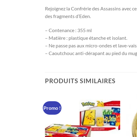
Rejoignez la Confrérie des Assassins avec c
des fragments d’Eden.
– Contenance : 355 ml
– Matière : plastique étanche et isolant.
– Ne passe pas aux micro-ondes et lave-vaiss
– Caoutchouc anti-dérapant au pied du mug
PRODUITS SIMILAIRES
Promo !
 DE STOCK