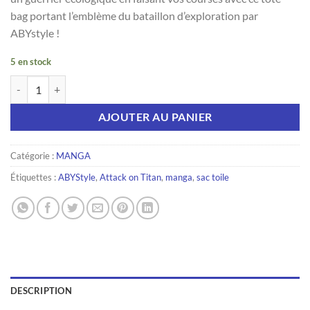
bag portant l’emblème du bataillon d’exploration par
ABYstyle !
5 en stock
quantité de ATTACK ON TITAN - Tote Bag
AJOUTER AU PANIER
Catégorie :
MANGA
Étiquettes :
ABYStyle
,
Attack on Titan
,
manga
,
sac toile
DESCRIPTION