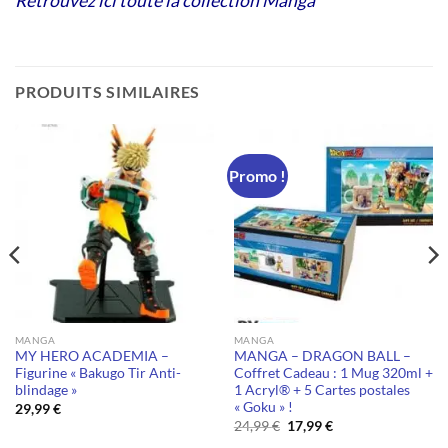
Retrouvez ici toute la collection Manga
PRODUITS SIMILAIRES
Promo !
MANGA
MANGA
MY HERO ACADEMIA –
MANGA – DRAGON BALL –
Figurine « Bakugo Tir Anti-
Coffret Cadeau : 1 Mug 320ml +
blindage »
1 Acryl® + 5 Cartes postales
« Goku » !
29,99
€
Le
Le
24,99
€
17,99
€
prix
prix