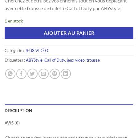
Cherchez et détruisez vos ennemis tout en vous déplaçant
avec cette trousse de toilette Call of Duty par ABYstyle !
1 en stock
AJOUTER AU PANIER
Catégorie :
JEUX VIDÉO
Étiquettes :
ABYStyle
,
Call of Duty
,
jeux video
,
trousse
DESCRIPTION
AVIS (0)
Cherchez et détruisez vos ennemis tout en vous déplaçant