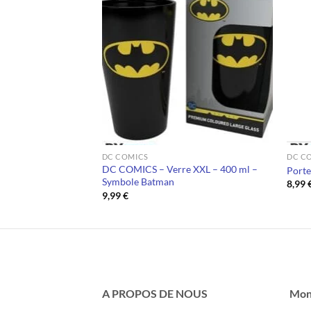
DC COMICS
DC C
DC COMICS – Verre XXL – 400 ml –
 ROBIN DC COMICS
Porte
Symbole Batman
8,99
9,99
€
A PROPOS DE NOUS
Mon