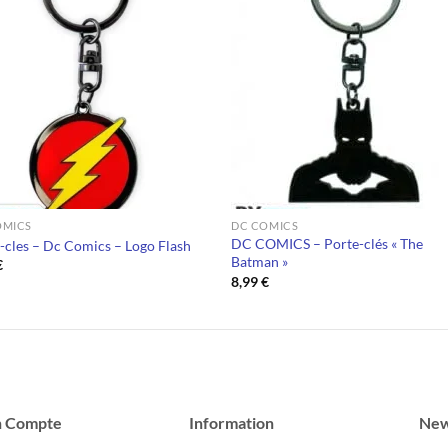
OMICS
DC COMICS
DC COMICS – Porte-clés « The
-cles – Dc Comics – Logo Flash
Batman »
€
8,99
€
 Compte
Information
New