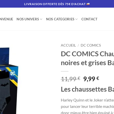
LIVRAISON OFFERTE DÈS 75€ D'ACHAT
ENVENUE
NOS UNIVERS
NOS CATEGORIES
CONTACT
ACCUEIL
/
DC COMICS
DC COMICS Chau
noires et grises 
Le
Le
11,99
9,99
€
€
prix
prix
Les chaussettes B
initial
actue
était :
est :
Harley Quinn et le Joker n’att
11,99 €.
9,99 
pour lancer leur terrible machin
donc mieux être bien équipé à 