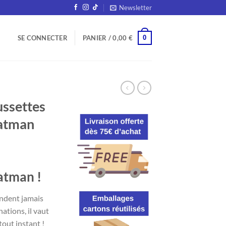
Newsletter
0
SE CONNECTER
PANIER /
0,00
€
ssettes
Batman
atman !
l
endent jamais
€.
ations, il vaut
tout instant !