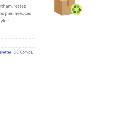
otham, restez
os pied avec ces
yle !
ssettes
,
DC Comics
,