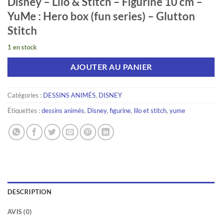
Disney – Lilo & Stitch – Figurine 10 cm –
YuMe : Hero box (fun series) – Glutton
Stitch
1 en stock
AJOUTER AU PANIER
Catégories :
DESSINS ANIMÉS
,
DISNEY
Étiquettes :
dessins animés
,
Disney
,
figurine
,
lilo et stitch
,
yume
DESCRIPTION
AVIS (0)