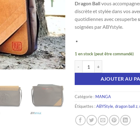
Dragon Ball
vous accompagner
discrète et stylée dans vos av
quotidiennes avec cesuperbe
soignées par ABYstyle.
1 en stock (peut être commandé)
quantité de DRAGON BALL Z -Sac
AJOUTER AU PA
Catégorie :
MANGA
Étiquettes :
ABYStyle
,
dragon ball z
,