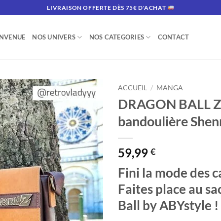
LIVRAISON OFFERTE DÈS 75€ D'ACHAT
ENVENUE
NOS UNIVERS
NOS CATEGORIES
CONTACT
ACCUEIL
/
MANGA
DRAGON BALL Z 
bandoulière Shen
59,99
€
Fini la mode des c
Faites place au s
Ball by ABYstyle !