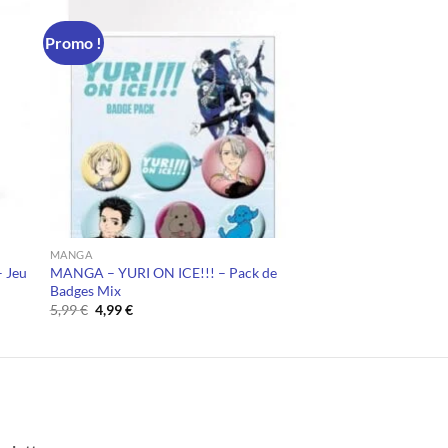
Promo !
MANGA
 Jeu
MANGA – YURI ON ICE!!! – Pack de
Badges Mix
Le
Le
5,99
€
4,99
€
prix
prix
initial
actuel
était :
est :
5,99 €.
4,99 €.