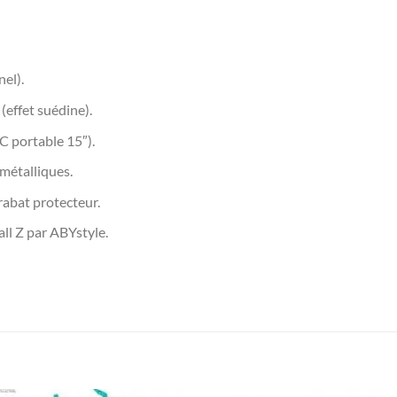
el).
effet suédine).
PC portable 15″).
métalliques.
rabat protecteur.
ll Z par ABYstyle.