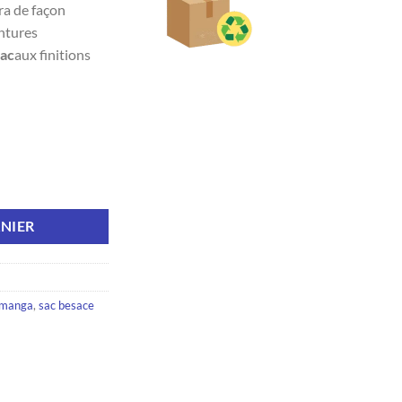
a de façon
entures
sac
aux finitions
 bandoulière Shenron
NIER
manga
,
sac besace