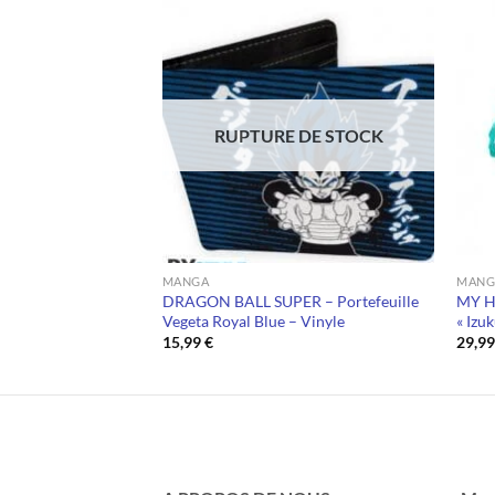
 DE STOCK
RUPTURE DE STOCK
MANGA
MANG
– Portefeuille
DRAGON BALL SUPER – Portefeuille
MY H
Vegeta Royal Blue – Vinyle
« Izu
15,99
€
29,9