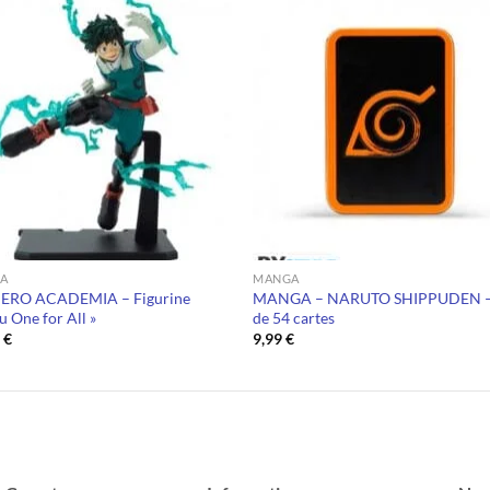
A
MANGA
ERO ACADEMIA – Figurine
MANGA – NARUTO SHIPPUDEN –
ku One for All »
de 54 cartes
9
€
9,99
€