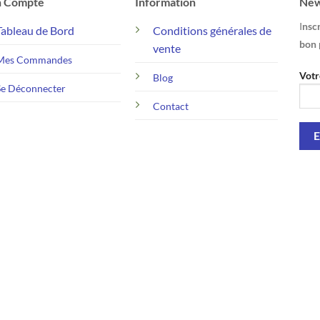
 Compte
Information
New
I
nscr
Tableau de Bord
Conditions générales de
bon 
vente
Mes Commandes
Votr
Blog
Se Déconnecter
Contact