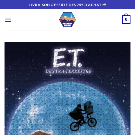
Passer
LIVRAISON OFFERTE DÈS 75€ D'ACHAT
au
contenu
0