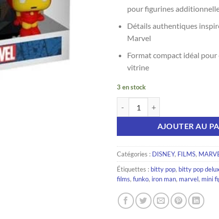
pour figurines additionnell
Détails authentiques inspiré
Marvel
Format compact idéal pour 
vitrine
3 en stock
quantité de Figurine Funko Bitty
AJOUTER AU PA
Catégories :
DISNEY
,
FILMS
,
MARV
Étiquettes :
bitty pop
,
bitty pop delu
films
,
funko
,
iron man
,
marvel
,
mini f