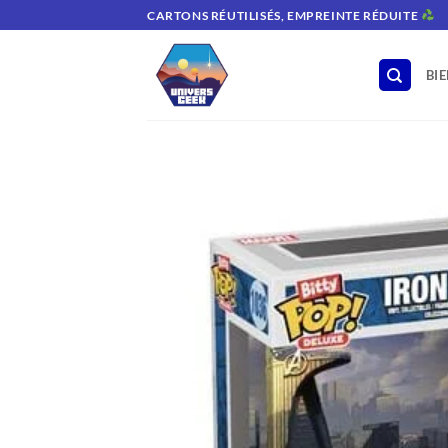
Passer
CARTONS RÉUTILISÉS, EMPREINTE RÉDUITE
au
contenu
BI