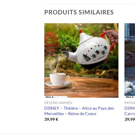
PRODUITS SIMILAIRES
DESSINS ANIMÉS
DESSI
s: The Last Jedi –
DISNEY – Théière – Alice au Pays des
DISNE
gure
Merveilles – Reine de Coeur
Carr
39,99
€
39,9
el