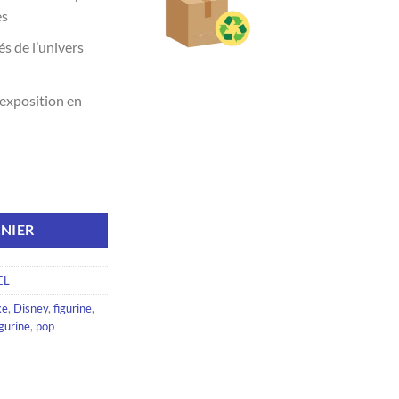
es
s de l’univers
exposition en
 Pop Deluxe Iron Man Avenger Tower
NIER
EL
xe
,
Disney
,
figurine
,
igurine
,
pop