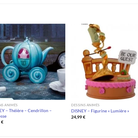
NS ANIMÉS
DESSINS ANIMÉS
Y – Théière – Cendrillon –
DISNEY – Figurine « Lumière »
osse
24,99
€
9
€