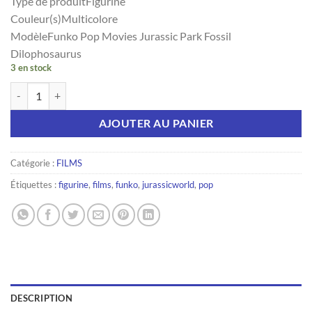
Type de produitFigurine
Couleur(s)Multicolore
ModèleFunko Pop Movies Jurassic Park Fossil
Dilophosaurus
3 en stock
quantité de Figurine Funko Pop Movies Jurassic Park Fossil Dilophos
AJOUTER AU PANIER
Catégorie :
FILMS
Étiquettes :
figurine
,
films
,
funko
,
jurassicworld
,
pop
DESCRIPTION