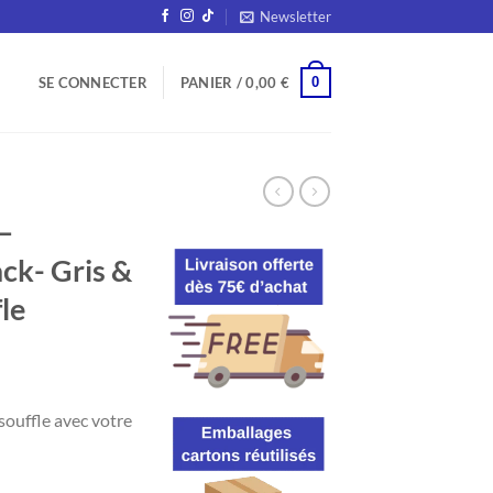
Newsletter
0
SE CONNECTER
PANIER /
0,00
€
–
ck- Gris &
le
souffle avec votre