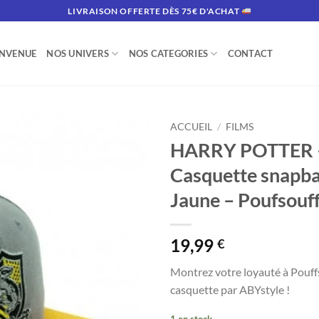
LIVRAISON OFFERTE DÈS 75€ D'ACHAT
ENVENUE
NOS UNIVERS
NOS CATEGORIES
CONTACT
ACCUEIL
/
FILMS
HARRY POTTER 
Casquette snapba
Jaune – Poufsouff
19,99
€
Montrez votre loyauté à Pouff
casquette par ABYstyle !
1 en stock