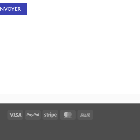
Visa
PayPal
Stripe
MasterCard
Cash
On
Delivery