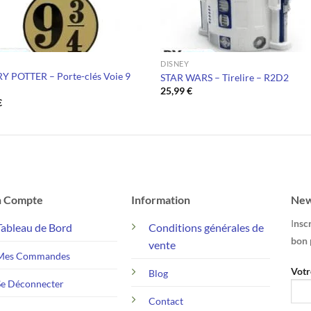
DISNEY
 POTTER – Porte-clés Voie 9
STAR WARS – Tirelire – R2D2
25,99
€
€
 Compte
Information
New
I
nscr
Tableau de Bord
Conditions générales de
bon 
vente
Mes Commandes
Votr
Blog
Se Déconnecter
Contact