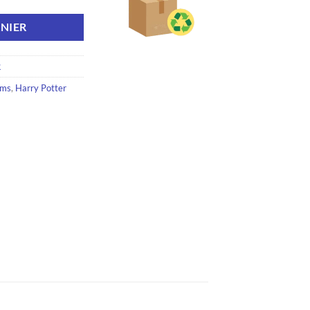
NIER
R
lms
,
Harry Potter