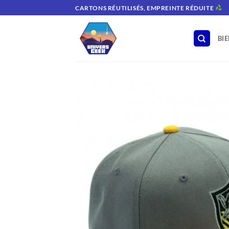
Passer
CARTONS RÉUTILISÉS, EMPREINTE RÉDUITE
au
contenu
BI