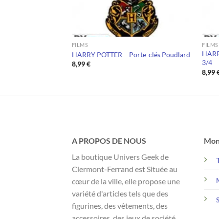
FILMS
FILMS
HARRY
ire – Dark Vador
HARRY POTTER – Porte-clés Poudlard
3/4
8,99
€
8,99
A PROPOS DE NOUS
Mon
La boutique Univers Geek de
Clermont-Ferrand est Située au
cœur de la ville, elle propose une
variété d'articles tels que des
figurines, des vêtements, des
accessoires, des jeux de société,