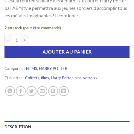
C’est la rentrée scolaire à Poudlard ! Ce coffret Harry Potter
par ABYstyle permettra aux jeunes sorciers d’accomplir tous
les méfaits imaginables ! Il contient :
2 en stock (peut être commandé)
quantité de HARRY POTTER - Pck Verre XXL + Pin's + Carnet "Gryffo
AJOUTER AU PANIER
Catégories :
FILMS
,
HARRY POTTER
Étiquettes :
Coffrets
,
films
,
Harry Potter
,
pins
,
verre xxl
DESCRIPTION