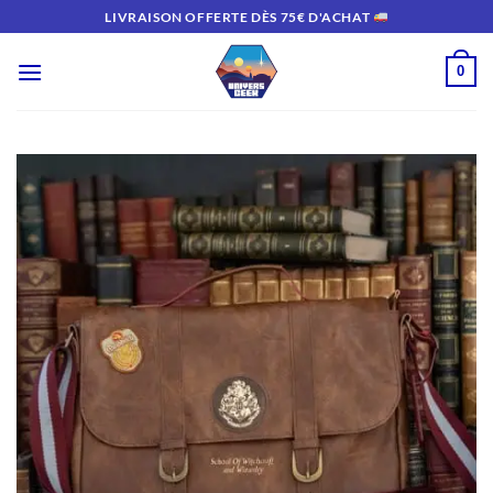
Passer
LIVRAISON OFFERTE DÈS 75€ D'ACHAT
au
contenu
0