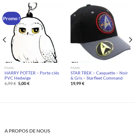
Promo !
FILMS
FILMS
HARRY POTTER – Porte-clés
STAR TREK – Casquette – Noir
PVC Hedwige
& Gris – Starfleet Command
Le
Le
6,99
€
5,00
€
19,99
€
prix
prix
initial
actuel
était :
est :
6,99 €.
5,00 €.
A PROPOS DE NOUS