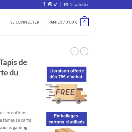
Newsletter
0
SE CONNECTER
PANIER /
0,00
€
apis de
rte du
es intentions
la fameuse carte
 souris gaming