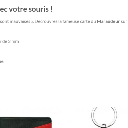
c votre souris !
 sont mauvaises ». Décrouvrez la fameuse carte du
Maraudeur
sur
ur de 3 mm
ue.