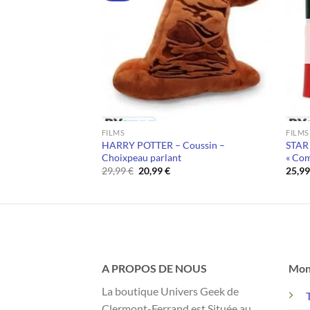
 DE STOCK
FILMS
FILMS
 – Portefeuille
HARRY POTTER – Coussin –
STAR 
inyle
Choixpeau parlant
« Co
Le
Le
29,99
€
20,99
€
25,9
prix
prix
initial
actuel
était :
est :
29,99 €.
20,99 €.
A PROPOS DE NOUS
Mon
La boutique Univers Geek de
Clermont-Ferrand est Située au