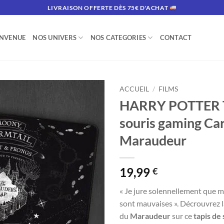
LIVRAISON OFFERTE DÈS 75€ D'ACHAT
ENVENUE
NOS UNIVERS
NOS CATEGORIES
CONTACT
ACCUEIL
/
FILMS
HARRY POTTER T
souris gaming Ca
Maraudeur
19,99
€
« Je jure solennellement que m
sont mauvaises ». Décrouvrez 
du
Maraudeur
sur ce
tapis de