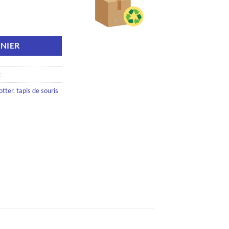
NIER
R
otter
,
tapis de souris