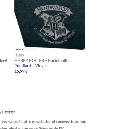
FILMS
HARRY POTTER – Portefeuille
lard
Poudlard – Vinyle
15,99
€
sletter
ivez-vous à notre newsletter et recevez tous nos
plan, ainsi qu un code Promos de 5% .