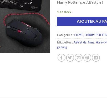
Harry Potter
par ABYstyle !
1 en stock
AJOUTER AU PA
Catégories :
FILMS
,
HARRY POTTE
Étiquettes :
ABYStyle
,
films
,
Harry P
gaming