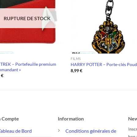
RUPTURE DE STOCK
FILMS
TREK – Portefeuille premium
HARRY POTTER – Porte-clés Poud
mmandant »
8,99
€
9
€
 Compte
Information
New
I
nscr
Tableau de Bord
Conditions générales de
bon 