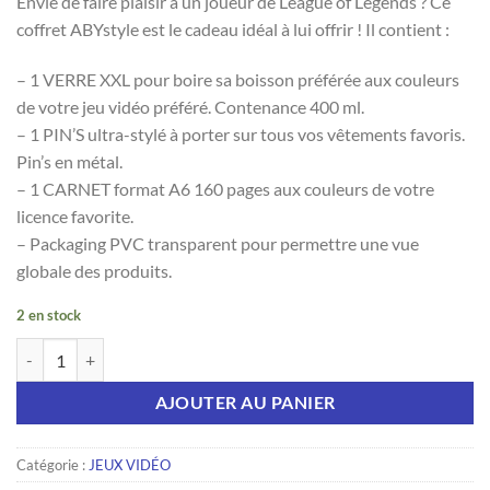
Envie de faire plaisir à un joueur de League of Legends ? Ce
coffret ABYstyle est le cadeau idéal à lui offrir ! Il contient :
– 1 VERRE XXL pour boire sa boisson préférée aux couleurs
de votre jeu vidéo préféré. Contenance 400 ml.
– 1 PIN’S ultra-stylé à porter sur tous vos vêtements favoris.
Pin’s en métal.
– 1 CARNET format A6 160 pages aux couleurs de votre
licence favorite.
– Packaging PVC transparent pour permettre une vue
globale des produits.
2 en stock
quantité de LEAGUE OF LEGENDS - Pck Verre XXL + Pin's + Carnet "H
AJOUTER AU PANIER
Catégorie :
JEUX VIDÉO