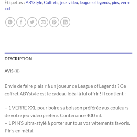
Étiquettes :
ABYStyle
,
Coffrets
,
jeux video
,
league of legends
,
pins
,
verre
xxl
DESCRIPTION
AVIS (0)
Envie de faire plaisir à un joueur de League of Legends ? Ce
coffret ABYstyle est le cadeau idéal à lui offrir ! Il contient :
– 1 VERRE XXL pour boire sa boisson préférée aux couleurs
de votre jeu vidéo préféré. Contenance 400 ml.
– 1 PIN’S ultra-stylé à porter sur tous vos vêtements favoris.
Pin’s en métal.