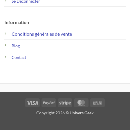
Se Déconnecter
Information
Conditions générales de vente
Blog
Contact
Visa
PayPal
Stripe
MasterCard
Cash
On
Copyright 2026 ©
Univers Geek
Delivery