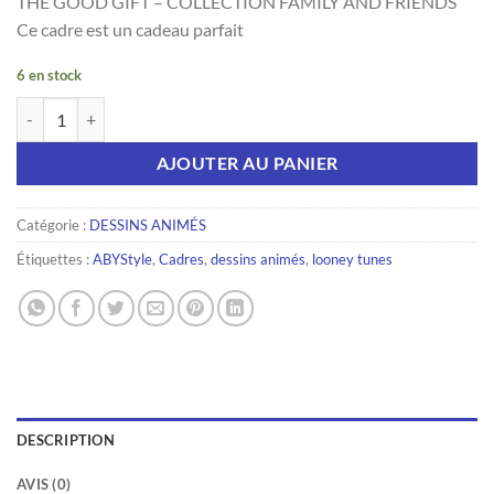
THE GOOD GIFT – COLLECTION FAMILY AND FRIENDS
Ce cadre est un cadeau parfait
6 en stock
quantité de LOONEY TUNES - Cadre Kraft Noir 15x20 - Famille&Ami
AJOUTER AU PANIER
Catégorie :
DESSINS ANIMÉS
Étiquettes :
ABYStyle
,
Cadres
,
dessins animés
,
looney tunes
DESCRIPTION
AVIS (0)