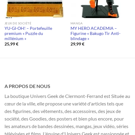
JEUX DE SOCIÉTÉ
MANGA
YU-GI-OH! – Portefeuille
MY HERO ACADEMIA –
premium « Puzzle du
Figurine « Bakugo Tir Anti-
millénium »
blindage »
25,99
€
29,99
€
A PROPOS DE NOUS
La boutique Univers Geek de Clermont-Ferrand est Située au
cœur de la ville, elle propose une variété d'articles tels que
des figurines, des vêtements, des accessoires, des jeux de
société, des Goodies, des posters et bien plus encore, pour
les amateurs de bandes dessinées, mangas, jeux vidéo, séries
télévisées et films. L'équipe d'Univers Geek est passionnée et