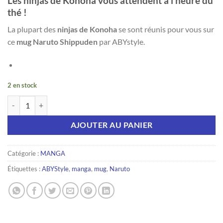
Les ninjas de Konoha vous attendent à l’heure du
thé !
La plupart des
ninjas de Konoha
se sont réunis pour vous sur
ce
mug Naruto Shippuden
par ABYstyle.
2 en stock
quantité de NARUTO SHIPPUDEN Mug Ninjas de Konoha
AJOUTER AU PANIER
Catégorie :
MANGA
Étiquettes :
ABYStyle
,
manga
,
mug
,
Naruto