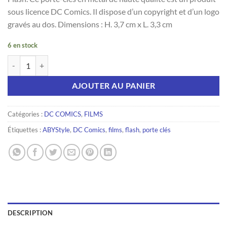
sous licence DC Comics. Il dispose d’un copyright et d’un logo
gravés au dos. Dimensions : H. 3,7 cm x L. 3,3 cm
6 en stock
quantité de Porte-cles - Dc Comics - Logo Flash
AJOUTER AU PANIER
Catégories :
DC COMICS
,
FILMS
Étiquettes :
ABYStyle
,
DC Comics
,
films
,
flash
,
porte clés
DESCRIPTION