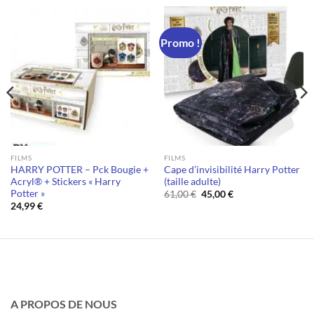
Promo !
FILMS
FILMS
HARRY POTTER – Pck Bougie +
Cape d’invisibilité Harry Potter
Acryl® + Stickers « Harry
(taille adulte)
Potter »
Le
Le
61,00
€
45,00
€
prix
prix
24,99
€
initial
actuel
était :
est :
61,00 €.
45,00 €.
A PROPOS DE NOUS