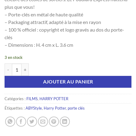
plus que vous!
– Porte-clés en métal de haute qualité
– Packaging attractif, adapté à la mise en rayon
– 100 % officiel : copyright et logo gravés au dos du porte-
clés
– Dimensions : H. 4 cm x L. 3.6 cm
3 en stock
quantité de HARRY POTTER - Porte-clés Voie 9 3/4
AJOUTER AU PANIER
Catégories :
FILMS
,
HARRY POTTER
Étiquettes :
ABYStyle
,
Harry Potter
,
porte clés