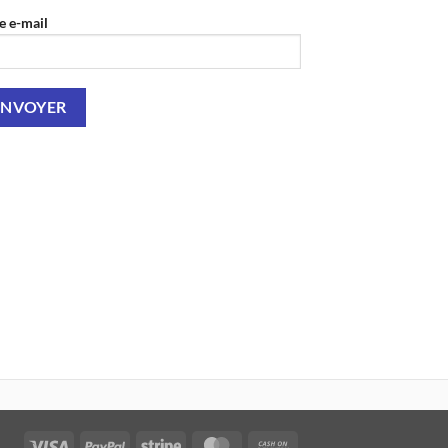
e e-mail
Visa
PayPal
Stripe
MasterCard
Cash