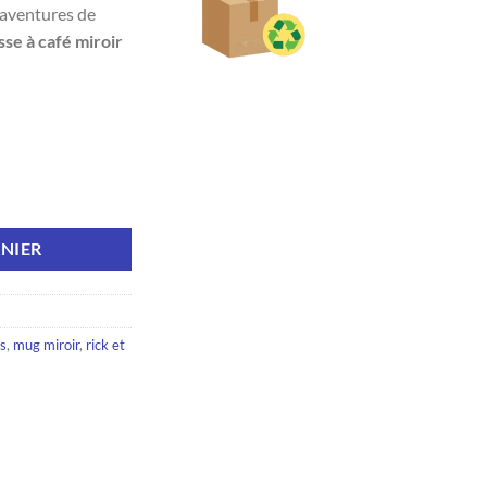
 aventures de
sse à café miroir
 à café miroir et soucoupe Portail
NIER
s
,
mug miroir
,
rick et