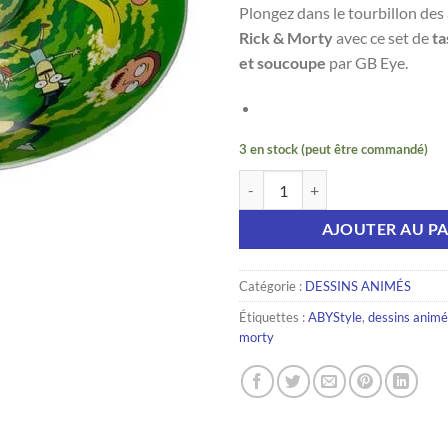
Plongez dans le tourbillon des
Rick & Morty
avec ce set de
ta
et soucoupe
par GB Eye.
3 en stock (peut être commandé)
quantité de RICK AND MORTY Tasse
AJOUTER AU PA
Catégorie :
DESSINS ANIMÉS
Étiquettes :
ABYStyle
,
dessins animé
morty