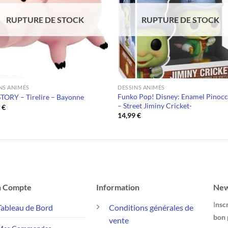
RUPTURE DE STOCK
RUPTURE DE STOCK
NS ANIMÉS
DESSINS ANIMÉS
Funko Pop! Disney: Enamel Pinocc
TORY – Tirelire – Bayonne
– Street Jiminy Cricket-
9
€
14,99
€
 Compte
Information
New
I
nscr
Tableau de Bord
Conditions générales de
bon 
vente