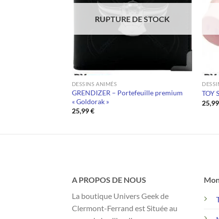
RUPTURE DE STOCK
DESSINS ANIMÉS
DESSI
E XMAS – Tirelire
GRENDIZER – Portefeuille premium
TOY S
« Goldorak »
25,9
25,99
€
A PROPOS DE NOUS
Mon
La boutique Univers Geek de
Clermont-Ferrand est Située au