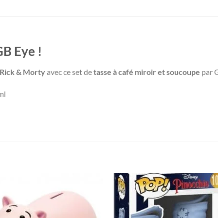
GB Eye !
Rick & Morty
avec ce set de
tasse à café miroir et soucoupe
par 
ml