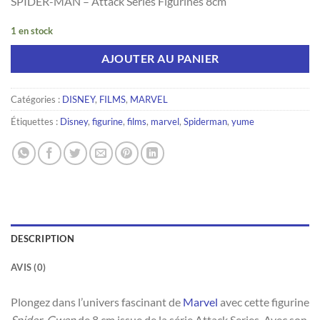
SPIDER-MAN – Attack Series Figurines 8cm
1 en stock
AJOUTER AU PANIER
Catégories :
DISNEY
,
FILMS
,
MARVEL
Étiquettes :
Disney
,
figurine
,
films
,
marvel
,
Spiderman
,
yume
DESCRIPTION
AVIS (0)
Plongez dans l’univers fascinant de
Marvel
avec cette figurine
Spider-Gwen
de 8 cm issue de la série Attack Series. Avec son