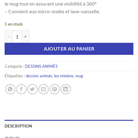
le mug tout en assurant une visibilité à 360°
– Convient aux micro-ondes et lave-vaisselle.
5 en stock
quantité de THE GOOD GIFT - MINIONS Mug FOOTBALL CARTON J
AJOUTER AU PANIER
Catégorie :
DESSINS ANIMÉS
Étiquettes :
dessins animés
,
les minions
,
mug
DESCRIPTION