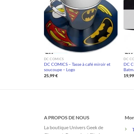
 DE STOCK
DC COMICS
DC C
– 250 ml – Wonder
DC COMICS – Tasse à café miroir et
DC C
soucoupe – Logo
Batm
25,99
€
19,9
A PROPOS DE NOUS
Mon
La boutique Univers Geek de