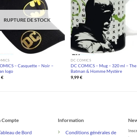
RUPTURE DE STOCK
OMICS
DC COMICS
OMICS – Casquette – Noir –
DC COMICS – Mug – 320 ml – The
an logo
Batman & Homme Mystère
9
€
9,99
€
 Compte
Information
New
I
nscr
Tableau de Bord
Conditions générales de