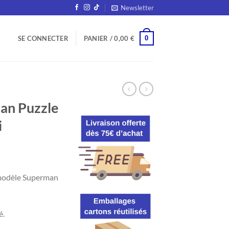
Newsletter
0
SE CONNECTER
PANIER /
0,00
€
an Puzzle
i
modèle Superman
é.