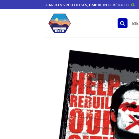
Passer
CARTONS RÉUTILISÉS, EMPREINTE RÉDUITE
au
contenu
BI