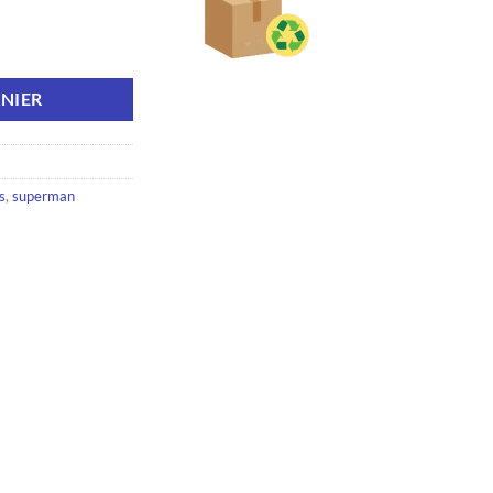
uzzle Superman Graffiti
NIER
s
,
superman