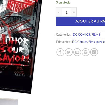
3 en stock
quantité de Batman v Superman P
AJOUTER AU PA
Catégories :
DC COMICS
,
FILMS
Étiquettes :
DC Comics
,
films
,
puzzle