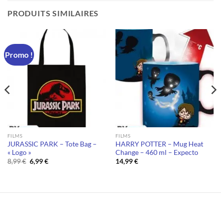
PRODUITS SIMILAIRES
Promo !
FILMS
FILMS
JURASSIC PARK – Tote Bag –
HARRY POTTER – Mug Heat
« Logo »
Change – 460 ml – Expecto
Le
Le
8,99
€
6,99
€
14,99
€
prix
prix
initial
actuel
était :
est :
8,99 €.
6,99 €.