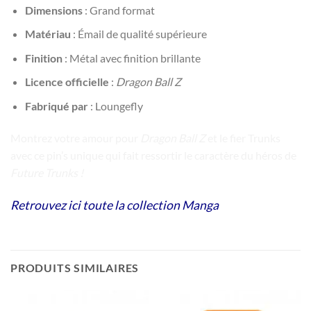
Dimensions
: Grand format
Matériau
: Émail de qualité supérieure
Finition
: Métal avec finition brillante
Licence officielle
:
Dragon Ball Z
Fabriqué par
: Loungefly
Montrez votre amour pour
Dragon Ball Z
et le fier Trunks
avec ce pin’s unique qui fait ressortir le caractère du héros de
Future Trunks !
Retrouvez ici toute la collection Manga
PRODUITS SIMILAIRES