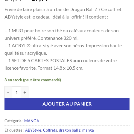
prix
prix
Envie de faire plaisir à un fan de Dragon Ball Z ? Ce coffret
initial
actuel
ABYstyle est le cadeau idéal à lui offrir ! Il contient :
était :
est :
24,99 €.
17,99 €.
– 1 MUG pour boire son thé ou café aux couleurs de son
univers préféré. Contenance 320 ml.
– 1 ACRYL® ultra-stylé avec son héros. Impression haute
qualité sur acrylique.
– 1 SET DE 5 CARTES POSTALES aux couleurs de votre
licence favorite. Format 14,8 x 10,5 cm.
3 en stock (peut être commandé)
quantité de MANGA - DRAGON BALL - Coffret Cadeau : 1 Mug 320ml + 
AJOUTER AU PANIER
Catégorie :
MANGA
Étiquettes :
ABYStyle
,
Coffrets
,
dragon ball z
,
manga