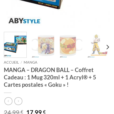
ACCUEIL
/
MANGA
MANGA – DRAGON BALL – Coffret
Cadeau : 1 Mug 320ml + 1 Acryl® + 5
Cartes postales « Goku » !
Le
Le
24,99
17,99
€
€