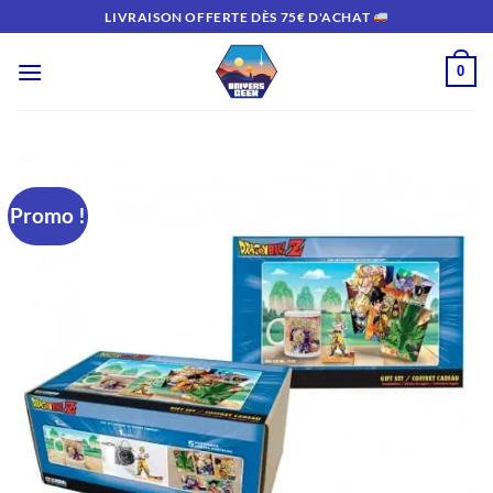
Passer
LIVRAISON OFFERTE DÈS 75€ D'ACHAT
au
contenu
0
Promo !