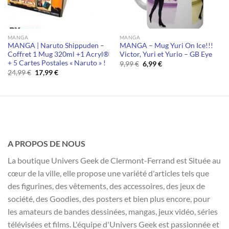
MANGA
MANGA
MANGA | Naruto Shippuden –
MANGA – Mug Yuri On Ice!!!
Coffret 1 Mug 320ml +1 Acryl®
Victor, Yuri et Yurio – GB Eye
+ 5 Cartes Postales « Naruto » !
Le
Le
9,99
€
6,99
€
prix
prix
Le
Le
24,99
€
17,99
€
initial
actuel
prix
prix
était :
est :
initial
actuel
9,99 €.
6,99 €.
était :
est :
24,99 €.
17,99 €.
A PROPOS DE NOUS
La boutique Univers Geek de Clermont-Ferrand est Située au
cœur de la ville, elle propose une variété d'articles tels que
des figurines, des vêtements, des accessoires, des jeux de
société, des Goodies, des posters et bien plus encore, pour
les amateurs de bandes dessinées, mangas, jeux vidéo, séries
télévisées et films. L'équipe d'Univers Geek est passionnée et