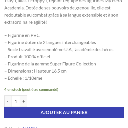
Tsuyu, alias « Froppy », rejoint l’équipe des figurines My Hero
Academia. Dotée de ses pouvoirs de grenouille, elle est
redoutable au combat grâce à sa langue extensible et à son
extraordinaire agilité!
– Figurine en PVC
– Figurine dotée de 2 langues interchangeables
– Socle travaillé avec emblème U.A, l’académie des héros
– Produit 100 % officiel
– Figurine de la gamme Super Figure Collection
– Dimensions : Hauteur 16,5 cm
– Echelle : 1/10ème
4 en stock (peut être commandé)
quantité de MY HERO ACADEMIA - Figurine "Tsuyu Asui
AJOUTER AU PANIER