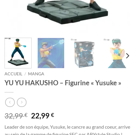
ACCUEIL
/
MANGA
YU YU HAKUSHO – Figurine « Yusuke »
Le
Le
32,99
22,99
€
€
prix
prix
Leader de son équipe, Yusuke, le cancre au grand coeur, arrive
initial
actuel
au sein de la gamme de figurine SFC par ABYstyle Studio !