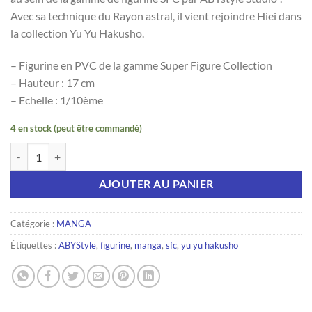
était :
est :
Avec sa technique du Rayon astral, il vient rejoindre Hiei dans
32,99 €.
22,99 €.
la collection Yu Yu Hakusho.
– Figurine en PVC de la gamme Super Figure Collection
– Hauteur : 17 cm
– Echelle : 1/10ème
4 en stock (peut être commandé)
quantité de YU YU HAKUSHO - Figurine "Yusuke"
AJOUTER AU PANIER
Catégorie :
MANGA
Étiquettes :
ABYStyle
,
figurine
,
manga
,
sfc
,
yu yu hakusho