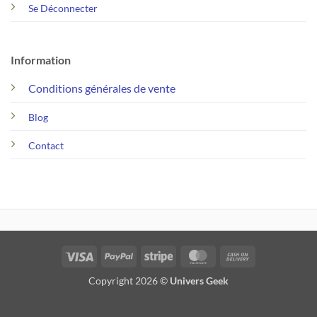
Se Déconnecter
Information
Conditions générales de vente
Blog
Contact
Visa
PayPal
Stripe
MasterCard
Cash
On
Copyright 2026 ©
Univers Geek
Delivery