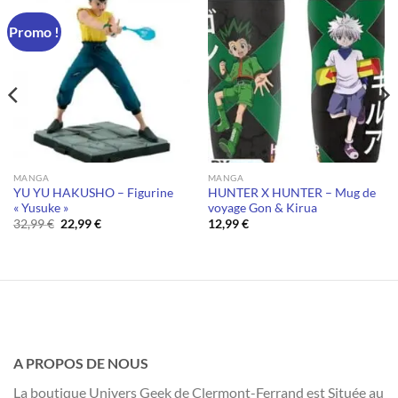
Promo !
MANGA
MANGA
YU YU HAKUSHO – Figurine
HUNTER X HUNTER – Mug de
« Yusuke »
voyage Gon & Kirua
Le
Le
32,99
€
22,99
€
12,99
€
prix
prix
initial
actuel
était :
est :
32,99 €.
22,99 €.
A PROPOS DE NOUS
La boutique Univers Geek de Clermont-Ferrand est Située au