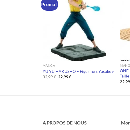
Promo !
MANGA
MANG
A – Figurine
ONE P
YU YU HAKUSHO – Figurine « Yusuke »
»
Taille
Le
Le
32,99
€
22,99
€
prix
prix
22,9
initial
actuel
était :
est :
32,99 €.
22,99 €.
A PROPOS DE NOUS
Mon