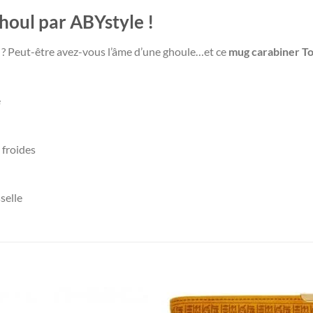
houl par ABYstyle !
 ? Peut-être avez-vous l’âme d’une ghoule…et ce
mug carabiner T
é
 froides
selle