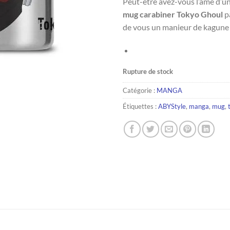
Peut-être avez-vous l’âme d’u
mug carabiner Tokyo Ghoul
p
de vous un manieur de kagune 
Rupture de stock
Catégorie :
MANGA
Étiquettes :
ABYStyle
,
manga
,
mug
,