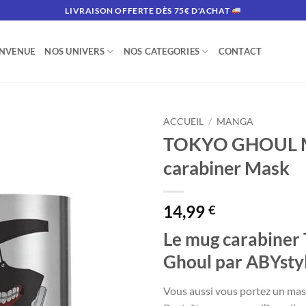
LIVRAISON OFFERTE DÈS 75€ D'ACHAT
ENVENUE
NOS UNIVERS
NOS CATEGORIES
CONTACT
ACCUEIL
/
MANGA
TOKYO GHOUL 
carabiner Mask
14,99
€
Le mug carabiner
Ghoul par ABYstyl
Vous aussi vous portez un mas