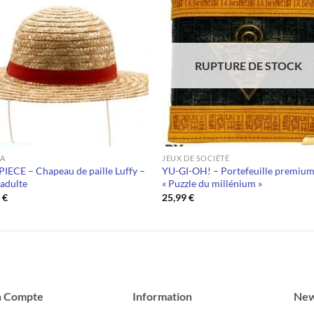
RUPTURE DE STOCK
A
JEUX DE SOCIÉTÉ
IECE – Chapeau de paille Luffy –
YU-GI-OH! – Portefeuille premiu
 adulte
« Puzzle du millénium »
9
€
25,99
€
 Compte
Information
New