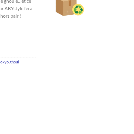
ne ghoule…et ce
ar ABYstyle fera
hors pair !
tokyo ghoul