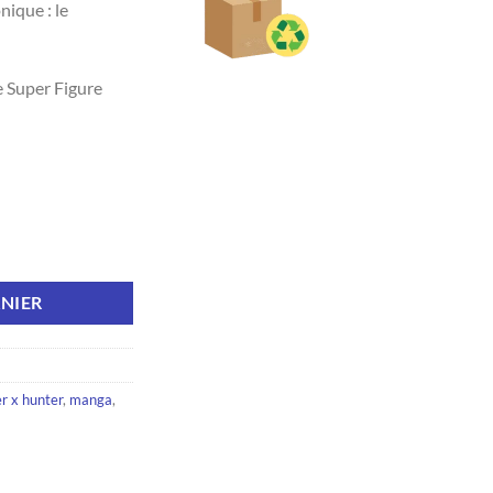
nique : le
 Super Figure
HUNTER - Figurine "Gon" gamme SFC
NIER
r x hunter
,
manga
,