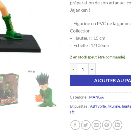
préparation de son attaque ico
Jajanken !
– Figurine en PVC de la gamme
Collection
– Hauteur : 15 cm
– Echelle : 1/10ème
2 en stock (peut être commandé)
quantité de MANGA | HUNTER X 
AJOUTER AU PA
Catégorie :
MANGA
Étiquettes :
ABYStyle
,
figurine
,
hunte
sfc