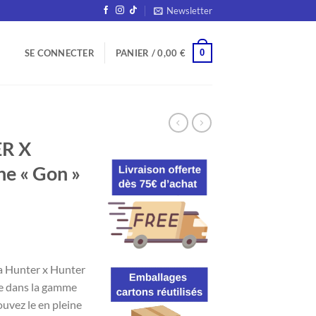
Newsletter
0
SE CONNECTER
PANIER /
0,00
€
R X
e « Gon »
a Hunter x Hunter
ue dans la gamme
uvez le en pleine