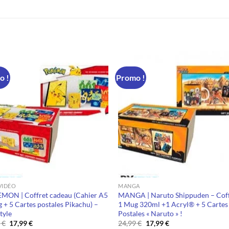
o !
Promo !
VIDÉO
MANGA
MON | Coffret cadeau (Cahier A5
MANGA | Naruto Shippuden – Cof
 + 5 Cartes postales Pikachu) –
1 Mug 320ml +1 Acryl® + 5 Cartes
tyle
Postales « Naruto » !
Le
Le
Le
Le
9
€
17,99
€
24,99
€
17,99
€