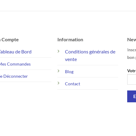
prix
prix
prix
prix
initial
actuel
initial
actuel
était :
est :
était :
est :
24,99 €.
17,99 €.
24,99 €.
17,99 €.
 Compte
Information
New
I
nscr
Tableau de Bord
Conditions générales de
bon 
vente
Mes Commandes
Votr
Blog
Se Déconnecter
Contact