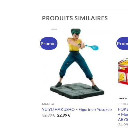
PRODUITS SIMILAIRES
Promo !
Prom
MANGA
JEUX 
 Cadeau Demon
POKE
YU YU HAKUSHO – Figurine « Yusuke »
470ml avec Paille +
+ Mug
Le
Le
32,99
€
22,99
€
prix
prix
ABYS
initial
actuel
24,9
était :
est :