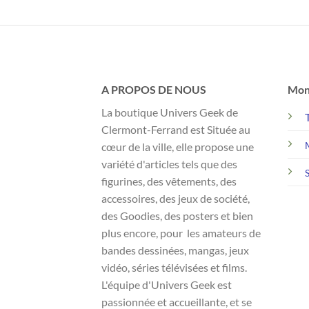
x
32,99 €.
22,99 €.
uel
:
99 €.
A PROPOS DE NOUS
Mon
La boutique Univers Geek de
Clermont-Ferrand est Située au
cœur de la ville, elle propose une
variété d'articles tels que des
figurines, des vêtements, des
accessoires, des jeux de société,
des Goodies, des posters et bien
plus encore, pour les amateurs de
bandes dessinées, mangas, jeux
vidéo, séries télévisées et films.
L'équipe d'Univers Geek est
passionnée et accueillante, et se