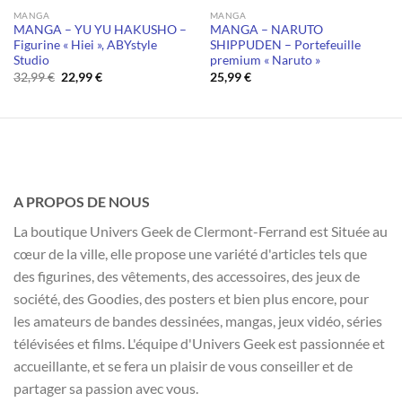
MANGA
MANGA
MANGA – YU YU HAKUSHO –
MANGA – NARUTO
Figurine « Hiei », ABYstyle
SHIPPUDEN – Portefeuille
Studio
premium « Naruto »
Le
Le
32,99
€
22,99
€
25,99
€
prix
prix
initial
actuel
était :
est :
32,99 €.
22,99 €.
A PROPOS DE NOUS
La boutique Univers Geek de Clermont-Ferrand est Située au
cœur de la ville, elle propose une variété d'articles tels que
des figurines, des vêtements, des accessoires, des jeux de
société, des Goodies, des posters et bien plus encore, pour
les amateurs de bandes dessinées, mangas, jeux vidéo, séries
télévisées et films. L'équipe d'Univers Geek est passionnée et
accueillante, et se fera un plaisir de vous conseiller et de
partager sa passion avec vous.