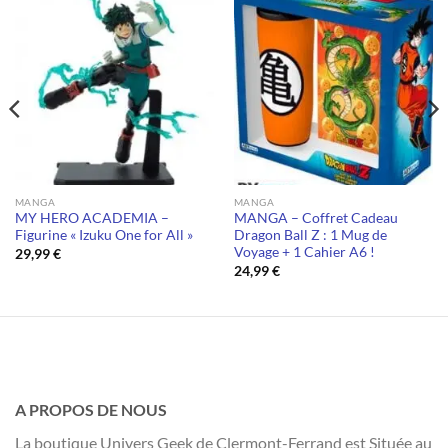
MANGA
MANGA
MY HERO ACADEMIA –
MANGA – Coffret Cadeau
Figurine « Izuku One for All »
Dragon Ball Z : 1 Mug de
Voyage + 1 Cahier A6 !
29,99
€
24,99
€
A PROPOS DE NOUS
La boutique Univers Geek de Clermont-Ferrand est Située au