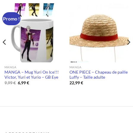
Promo !
MANGA
MANGA
MANGA – Mug Yuri On Ice!!!
ONE PIECE – Chapeau de paille
Victor, Yuri et Yurio – GB Eye
Luffy – Taille adulte
Le
Le
9,99
€
6,99
€
22,99
€
prix
prix
initial
actuel
était :
est :
9,99 €.
6,99 €.