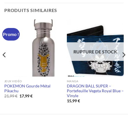
PRODUITS SIMILAIRES
Promo !
RUPTURE DE STOCK
JEUX VIDÉO
MANGA
POKEMON Gourde Métal
DRAGON BALL SUPER –
Pikachu
Portefeuille Vegeta Royal Blue –
Vinyle
Le
Le
21,99
€
17,99
€
prix
prix
15,99
€
initial
actuel
était :
est :
21,99 €.
17,99 €.