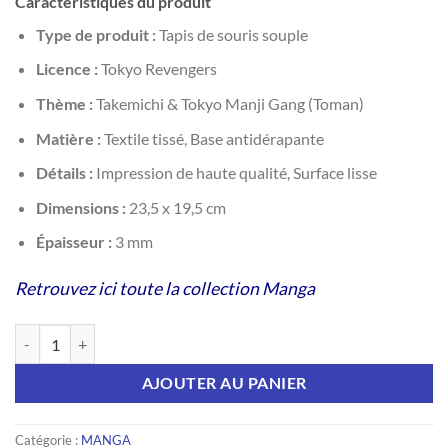
Caractéristiques du produit
Type de produit :
Tapis de souris souple
Licence :
Tokyo Revengers
Thème :
Takemichi & Tokyo Manji Gang (Toman)
Matière :
Textile tissé, Base antidérapante
Détails :
Impression de haute qualité, Surface lisse
Dimensions :
23,5 x 19,5 cm
Épaisseur :
3 mm
Retrouvez ici toute la collection Manga
quantité de TOKYO REVENGERS - Tapis de souris souple - Takemichi
AJOUTER AU PANIER
Catégorie :
MANGA