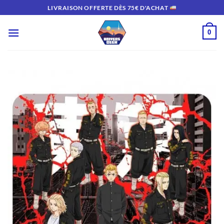
Passer
LIVRAISON OFFERTE DÈS 75€ D'ACHAT
au
contenu
0